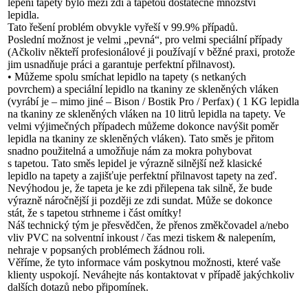
lepení tapety bylo mezi zdí a tapetou dostatečné množství
lepidla.
Tato řešení problém obvykle vyřeší v 99.9% případů.
Poslední možnost je velmi „pevná“, pro velmi speciální případy
(Ačkoliv někteří profesionálové ji používají v běžné praxi, protože
jim usnadňuje práci a garantuje perfektní přilnavost).
• Můžeme spolu smíchat lepidlo na tapety (s netkaných
povrchem) a speciální lepidlo na tkaniny ze skleněných vláken
(vyrábí je – mimo jiné – Bison / Bostik Pro / Perfax) ( 1 KG lepidla
na tkaniny ze skleněných vláken na 10 litrů lepidla na tapety. Ve
velmi výjimečných případech můžeme dokonce navýšit poměr
lepidla na tkaniny ze skleněných vláken). Tato směs je přitom
snadno použitelná a umožňuje nám za mokra pohybovat
s tapetou. Tato směs lepidel je výrazně silnější než klasické
lepidlo na tapety a zajišťuje perfektní přilnavost tapety na zeď.
Nevýhodou je, že tapeta je ke zdi přilepena tak silně, že bude
výrazně náročnější ji později ze zdi sundat. Může se dokonce
stát, že s tapetou strhneme i část omítky!
Náš technický tým je přesvědčen, že přenos změkčovadel a/nebo
vliv PVC na solventní inkoust / čas mezi tiskem & nalepením,
nehraje v popsaných problémech žádnou roli.
Věříme, že tyto informace vám poskytnou možnosti, které vaše
klienty uspokojí. Neváhejte nás kontaktovat v případě jakýchkoliv
dalších dotazů nebo připomínek.