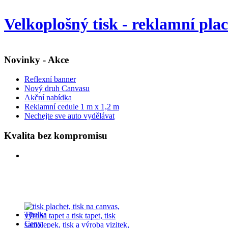
Velkoplošný tisk - reklamní pla
Novinky - Akce
Reflexní banner
Nový druh Canvasu
Akční nabídka
Reklamní cedule 1 m x 1,2 m
Nechejte sve auto vydělávat
Kvalita bez kompromisu
Titulka
Ceny