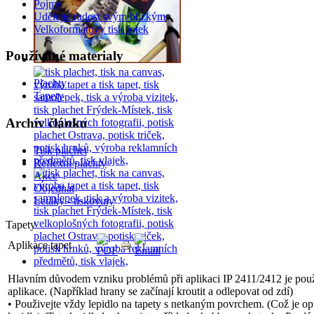
Pojmy
Udělejte radost svým blizkým
Velkoformátovy tisk fotek
Používané materialy
Plachty
Tapety
Archív článku
Tisk plachet
Reflexní plachty
Akce
Objednat
Letáky - tiskoviny
Tapety
Aplikace tapet
Hlavním důvodem vzniku problémů při aplikaci IP 2411/2412 je pou
aplikace. (Například hrany se začínají kroutit a odlepovat od zdí)
• Použivejte vždy lepidlo na tapety s netkaným povrchem. (Což je opr