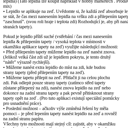
lepidla) (Tato lepidla lze koupit například v hobby marketech . Prod
mix)
• Lepidlo se aplikuje na zeď. Uvědomte si, že každá zeď absorbuje le
se stát, že čas mezi nanesením lepidla na vršku zdi a přilepením tapet
“zaschnutí”. (svou roli hraje i teplota zdi) Rozhodující je, aby při n
stranách tapety).
Pokud je lepidlo příliš suché (vstřebání / čas mezi nanesením
lepidla & přilepením tapety / vysoká teplota v místnosti v
okamžiku aplikace tapety na zeď) využijte následující možnosti:
• Před přilepením tapety můžeme lepidlo na zeď nanést znova.
(Jelikož velká část zdi už je lepidlem pokryta, je tento druhý
“nátěr” výrazně rychlejší).
• Můžeme nanést extra lepidlo do míst na zdi, kde budou
strany tapety (před přilepením tapety na zeď).
• Můžeme tapetu přilepit na zeď. Přitlačit ji na celou plochu
zdi. Pak odlepit pouze strany tapety (zatímco střed tapety
zůstane přilepený na zdi), nanést znova lepidlo na zeď nebo
dokonce na zadní stranu tapety a pak pevně přitisknout strany
tapety opět na zeď . (Pro tuto aplikaci existují speciální pomůcky
pro usnadnění práce).
• Poslední možnost – ačkoliv výše zmíněná řešení by měla
pomoci – je před lepením tapety nanést lepidlo na zeď a rovněž
na zadní stranu papíru.
Všechny tyto možnosti mají stejný cíl: zajistit, aby v okamžiku