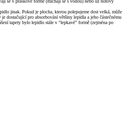
ávají se v práškové formě (míchají se s vodou) nebo už hotový
pidlo jinak. Pokud je plocha, kterou polepujeme dost velká, může
y je dostačující pro absorbování většiny lepidla a jeho částečnému
anášení tapety bylo lepidlo stále v “lepkavé” formě (zejména po