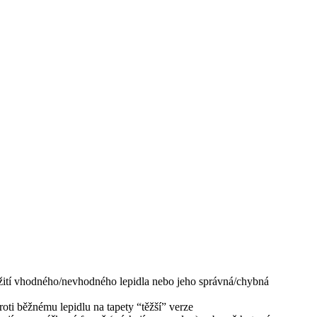
žití vhodného/nevhodného lepidla nebo jeho správná/chybná
oti běžnému lepidlu na tapety “těžší” verze