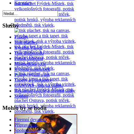
Kontakty
Služby
Plakáty
Tisk plachet
Výroba Vlajek
Tisk Billboardu
Potisk oblečení
Magnetická folie
Výroba samolepek
Polepy výloh a aut
Tapety a Fototapety
CANVAS - tisk na plátno
Reklamní cedule a firemní štítky
Souhrn
Mohlo by se hodit
Firemní devatero
Příprava dat
Spolupracujeme