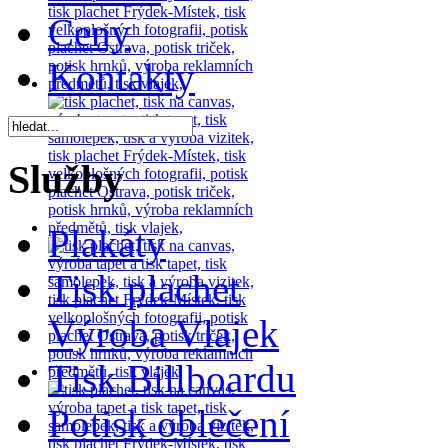
Ceny
Kontakty
Služby
Plakáty
Tisk plachet
Výroba Vlajek
Tisk Billboardu
Potisk oblečení