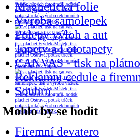
Magnetická folie
Výroba samolepek
Polepy výloh a aut
Tapety a Fototapety
CANVAS - tisk na plátn
Reklamní cedule a firemn
Souhrn
Mohlo by se hodit
Firemní devatero