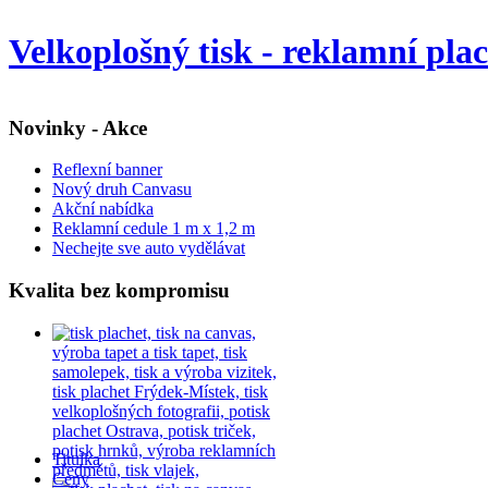
Velkoplošný tisk - reklamní pla
Novinky - Akce
Reflexní banner
Nový druh Canvasu
Akční nabídka
Reklamní cedule 1 m x 1,2 m
Nechejte sve auto vydělávat
Kvalita bez kompromisu
Titulka
Ceny