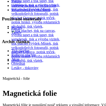
Pojmy
Udělejte radost svým blizkým
Velkoformátovy tisk fotek
Používané materialy
Plachty
Tapety
Archív článku
Tisk plachet
Reflexní plachty
Akce
Objednat
Letáky - tiskoviny
Magnetická - folie
Magnetická folie
Magnetická fólie je populární nosič reklamy a vizuální informace. Výh