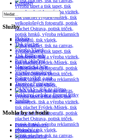
Kontakty
Služby
Plakáty
Tisk plachet
Výroba Vlajek
Tisk Billboardu
Potisk oblečení
Magnetická folie
Výroba samolepek
Polepy výloh a aut
Tapety a Fototapety
CANVAS - tisk na plátno
Reklamní cedule a firemní štítky
Souhrn
Mohlo by se hodit
Firemní devatero
Příprava dat
Spolupracujeme