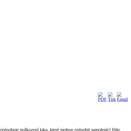
nezpůsobuje poškození laku, které mohou způsobit samolepící fólie.