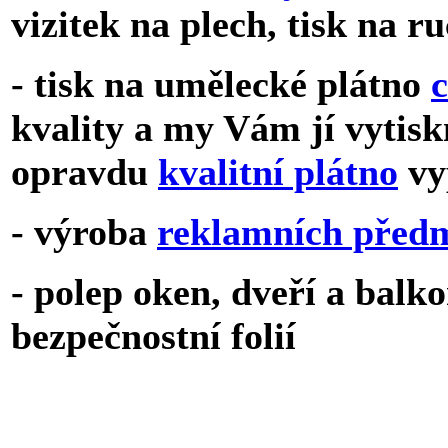
vizitek na plech, tisk na r
- tisk na umělecké plátno
kvality a my Vám jí vytisk
opravdu
kvalitní plátno
vy
- výroba
reklamních před
- polep oken, dveří a bal
bezpečnostní folií
domluvit schůz
samolepek nebo výroby plachet anebo máte
lince 555 112 222 neb
o 733 709 765. Nabí