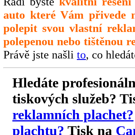
Rádi byste
kvalitní řešen
auto které Vám přivede n
p
olepit svou vlastní rekl
polepenou nebo tištěnou 
Právě jste našli
to
, co hledá
Hledáte
profesionáln
tiskových služeb? Ti
reklamních plachet?
plachtu?
Tisk na
Ca