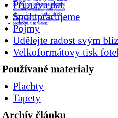
Příprava dat
Spolupracujeme
Pojmy
Udělejte radost svým bl
Velkoformátovy tisk fote
Používané materialy
Plachty
Tapety
Archív článku