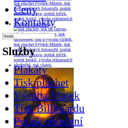
Ceny
Kontakty
Služby
Plakáty
Tisk plachet
Výroba Vlajek
Tisk Billboardu
Potisk oblečení