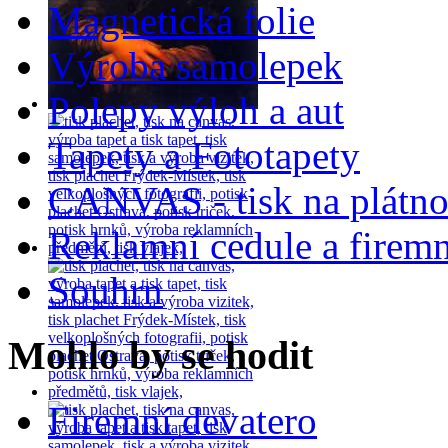
Magnetická folie
Výroba samolepek
Polepy výloh a aut
Tapety a Fototapety
CANVAS - tisk na plátn
Reklamní cedule a firemn
Souhrn
Mohlo by se hodit
Firemní devatero