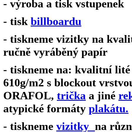
- výroba a tisk vstupenek
- tisk
billboardu
- tiskneme vizitky na kval
ručně vyráběný papír
- tiskneme na: kvalitní li
610g/m2 s blockout vrstv
ORAFOL,
trička
a jiné
re
atypické formáty
plakátu.
- tiskneme
vizitky
na různ